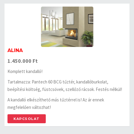
ALINA
1.450.000 Ft
Komplett kandalló!
Tartalmazza: Pantech 60 BCG tűztér, kandallóburkolat,
beépítési költség, füstcsövek, szellőző rácsok. Festés nélkül!
A kandalló elkészíthető más tűztérrel is! Az ár ennek
megfelelően változhat!
KAPCSOLAT