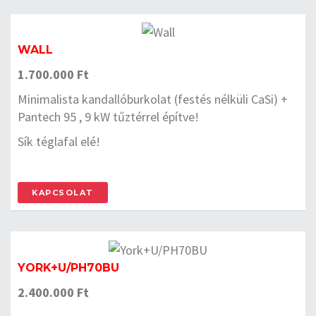
WALL
1.700.000 Ft
Minimalista kandallóburkolat (festés nélküli CaSi) +
Pantech 95 , 9 kW tűztérrel építve!
Sík téglafal elé!
KAPCSOLAT
YORK+U/PH70BU
2.400.000 Ft