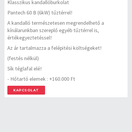
Klasszikus kandallóburkolat
Pantech 60 B (6kW) tűztérrel!
A kandalló természetesen megrendelhető a
kínálarunkban szereplő egyéb tűztérrel is,
értékegyeztetéssel!
Az ár tartalmazza a felépitési költségeket!
(festés nélkül)
Sík téglafal elé!
- Hőtartó elemek : +160.000 Ft
KAPCSOLAT