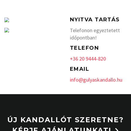
NYITVA TARTÁS
Telefonon egyeztetett
időpontban!
TELEFON
+36 20 9444-820
EMAIL
info@gulyaskandallo.hu
ÚJ KANDALLÓT SZERETNE?
KÉRJE AJÁNLATUNKAT!