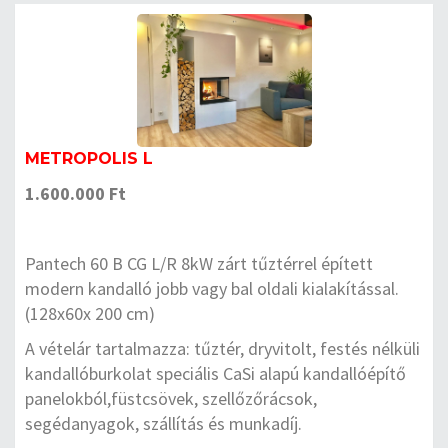
METROPOLIS L
1.600.000 Ft
Pantech 60 B CG L/R 8kW zárt tűztérrel épített
modern kandalló jobb vagy bal oldali kialakítással.
(128x60x 200 cm)
A vételár tartalmazza: tűztér, dryvitolt, festés nélküli
kandallóburkolat speciális CaSi alapú kandallóépítő
panelokból,füstcsövek, szellőzőrácsok,
segédanyagok, szállítás és munkadíj.