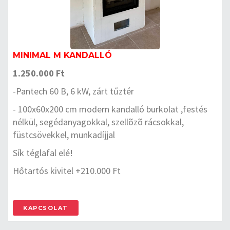
MINIMAL M KANDALLÓ
1.250.000 Ft
-Pantech 60 B, 6 kW, zárt tűztér
- 100x60x200 cm modern kandalló burkolat ,festés
nélkül, segédanyagokkal, szellõzõ rácsokkal,
füstcsövekkel, munkadíjjal
Sík téglafal elé!
Hőtartós kivitel +210.000 Ft
KAPCSOLAT