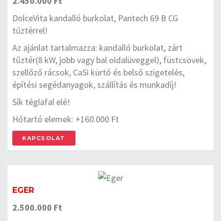
2.450.000 Ft
DolceVita kandalló burkolat, Pantech 69 B CG
tűztérrel!
Az ajánlat tartalmazza: kandalló burkolat, zárt
tűztér(8 kW, jobb vagy bal oldalüveggel), füstcsövek,
szellőző rácsok, CaSi kürtő és belső szigetelés,
építési segédanyagok, szállítás és munkadíj!
Sík téglafal elé!
Hőtartó elemek: +160.000 Ft
KAPCSOLAT
EGER
2.500.000 Ft