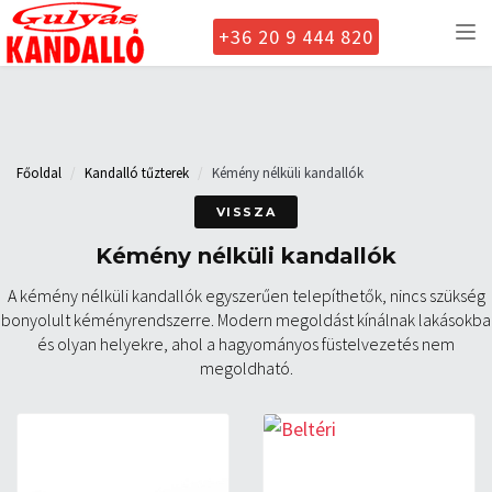
+36 20 9 444 820
To
nav
Főoldal
Kandalló tűzterek
Kémény nélküli kandallók
VISSZA
Kémény nélküli kandallók
A kémény nélküli kandallók egyszerűen telepíthetők, nincs szükség
bonyolult kéményrendszerre. Modern megoldást kínálnak lakásokba
és olyan helyekre, ahol a hagyományos füstelvezetés nem
megoldható.