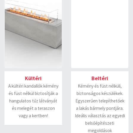
Kültéri
Beltéri
A kültéri kandallók kémény
Kémény és füst nélküli,
és füst nélkül biztosítják a
biztonságos készülékek.
hangulatos tűz látványát
Egyszerűen telepíthetőek
és melegét a teraszon
a lakás bármely pontjára.
vagy a kertben!
Ideális választás az egyedi
belsőépítészeti
megoldások