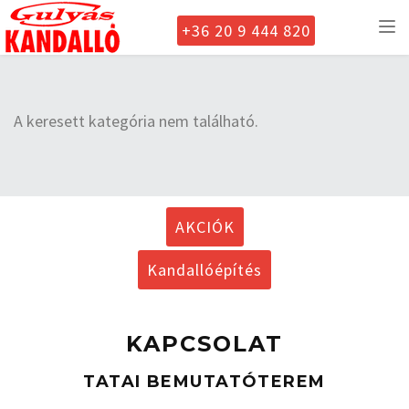
+36 20 9 444 820
To
nav
A keresett kategória nem található.
AKCIÓK
Kandallóépítés
KAPCSOLAT
TATAI BEMUTATÓTEREM