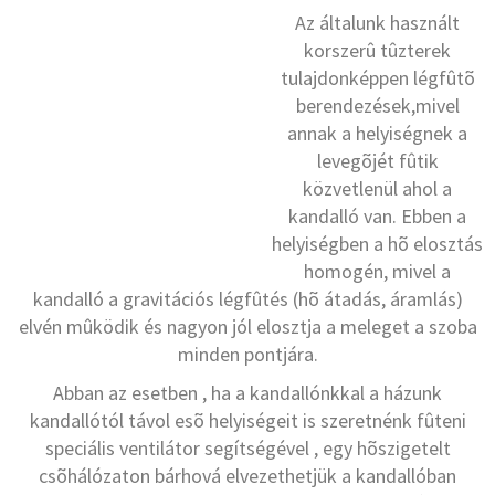
Az általunk használt
korszerû tûzterek
tulajdonképpen légfûtõ
berendezések,mivel
annak a helyiségnek a
levegõjét fûtik
közvetlenül ahol a
kandalló van. Ebben a
helyiségben a hõ elosztás
homogén, mivel a
kandalló a gravitációs légfûtés (hõ átadás, áramlás)
elvén mûködik és nagyon jól elosztja a meleget a szoba
minden pontjára.
Abban az esetben , ha a kandallónkkal a házunk
kandallótól távol esõ helyiségeit is szeretnénk fûteni
speciális ventilátor segítségével , egy hõszigetelt
csõhálózaton bárhová elvezethetjük a kandallóban