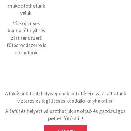
mûködtethetünk
velük.
Vízköpenyes
kandallót nyílt és
zárt rendszerû
fûtésrendszerre is
köthetünk.
A lakásunk több helyiségének befûtésére választhatunk
vízteres és légfûtéses kandalló kályhákat is!
A fafûtés helyett választhatjuk az olcsó és gazdaságos
pellet
fûtést is!