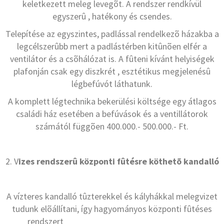
keletkezett meleg levegõt. A rendszer rendkívül
egyszerû , hatékony és csendes.
Telepítése az egyszintes, padlással rendelkezõ házakba a
legcélszerûbb mert a padlástérben kitûnõen elfér a
ventilátor és a csõhálózat is. A fûteni kívánt helyiségek
plafonján csak egy diszkrét , esztétikus megjelenésû
légbefúvót láthatunk.
A komplett légtechnika bekerülési költsége egy átlagos
családi ház esetében a befúvások és a ventillátorok
számától függõen 400.000.- 500.000.- Ft.
2. V
izes rendszerû központi fûtésre köthetõ kandalló
A vízteres kandalló tûzterekkel és kályhákkal melegvizet
tudunk elõállítani, így hagyományos központi fûtéses
rendszert