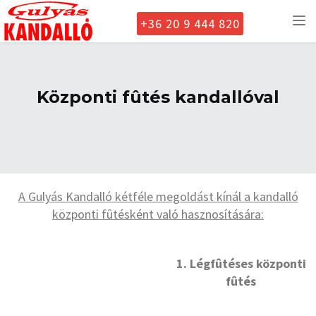
+36 20 9 444 820
To
nav
Központi fûtés kandallóval
A Gulyás Kandalló kétféle megoldást kínál a kandalló
központi fûtésként való hasznosítására:
1. Légfûtéses központi
fûtés