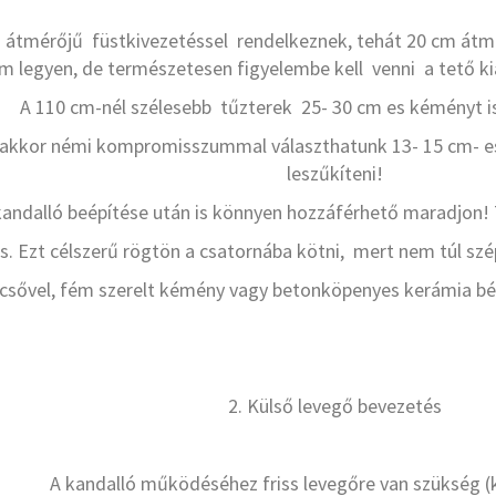
cm átmérőjű füstkivezetéssel rendelkeznek, tehát 20 cm át
 legyen, de természetesen figyelembe kell venni a tető kia
A 110 cm-nél szélesebb tűzterek 25- 30 cm es kéményt 
kkor némi kompromisszummal választhatunk 13- 15 cm- es fü
leszűkíteni!
a kandalló beépítése után is könnyen hozzáférhető maradjon! 
. Ezt célszerű rögtön a csatornába kötni, mert nem túl szép l
sővel, fém szerelt kémény vagy betonköpenyes kerámia bélés
2. Külső levegő bevezetés
A kandalló működéséhez friss levegőre van szükség (k