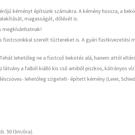
mérőjű kéményt építsünk számukra. A kémény hossza, a bek
lakítását, magasságát, dőlését is.
is megkívánhatnak!
stcsonkkal szerelt tűztereket is. A gyári füstkivezetési
Tehát lehetőleg ne a füstcső bekötés alá, hanem attól eltérő
átvány a falból kiálló kis cső amiből piszkos, kátrányos víz
csöves- lehetőleg szigetelt- épített kémény (Leier, Schied
b. 50 l3m/óra).