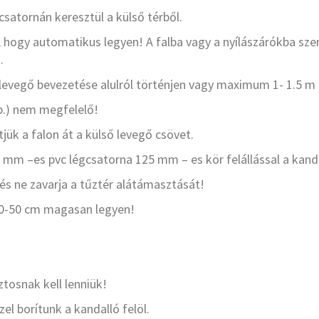
csatornán keresztül a külső térből.
, hogy automatikus legyen! A falba vagy a nyílászárókba szer
.
 A levegő bevezetése alulról történjen vagy maximum 1- 1.5 
tb.) nem megfelelő!
jük a falon át a külső levegő csövet.
4 mm –es pvc légcsatorna 125 mm – es kör felállással a kanda
a és ne zavarja a tűztér alátámasztását!
l 40-50 cm magasan legyen!
tosnak kell lenniük!
l borítunk a kandalló felöl.