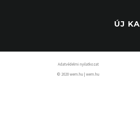
ÚJ K
Adatvédelmi nyilatkozat
© 2020 wem.hu |
wem.hu