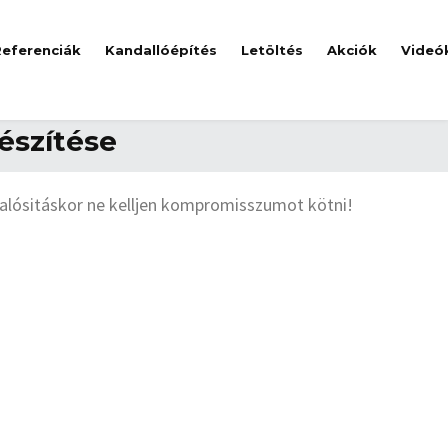
Referenciák
Kandallóépítés
Letöltés
Akciók
Videó
észítése
alósitáskor ne kelljen kompromisszumot kötni!