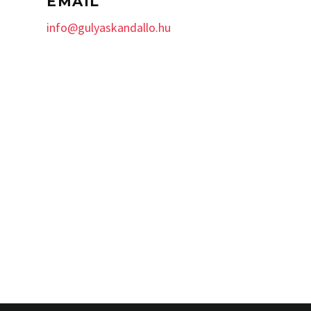
EMAIL
info@gulyaskandallo.hu