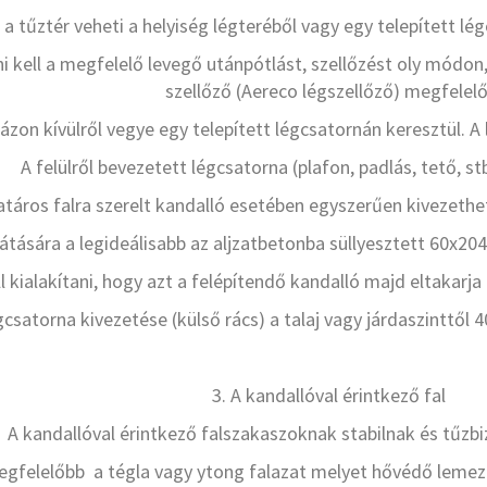
 a tűztér veheti a helyiség légteréből vagy egy telepített lég
i kell a megfelelő levegő utánpótlást, szellőzést oly módon
szellőző (Aereco légszellőző) megfelelő
házon kívülről vegye egy telepített légcsatornán keresztül.
A felülről bevezetett légcsatorna (plafon, padlás, tető, s
határos falra szerelt kandalló esetében egyszerűen kivezethet
látására a legideálisabb az aljzatbetonba süllyesztett 60x20
ll kialakítani, hogy azt a felépítendő kandalló majd eltakarj
gcsatorna kivezetése (külső rács) a talaj vagy járdaszinttő
3. A kandallóval érintkező fal
A kandallóval érintkező falszakaszoknak stabilnak és tűzbiz
gfelelőbb a tégla vagy ytong falazat melyet hővédő lemezze