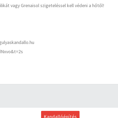
kát vagy Grenaisol szigeteléssel kell védeni a hőtől!
ulyaskandallo.hu
tdNxvo&t=2s
Kandallóépítés