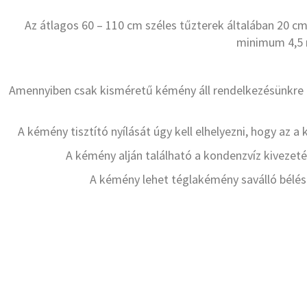
Az átlagos 60 – 110 cm széles tűzterek általában 20 
minimum 4,5 m
Amennyiben csak kisméretű kémény áll rendelkezésünkre a
A kémény tisztító nyílását úgy kell elhelyezni, hogy az 
A kémény alján található a kondenzvíz kivezetés
A kémény lehet téglakémény saválló bélésc