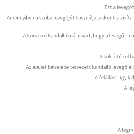
Ezt a levegőt
Amennyiben a szoba levegőjét használja, akkor biztosítan
A korszerű kandallóknál elvárt, hogy a levegőt a 
A külső térrel 
Az épület belsejébe tervezett kandalló levegő el
A felállást úgy ke
A lé
A legme