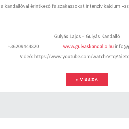
kandallóval érintkező falszakaszokat intenzív kalcium –szili
Gulyás Lajos – Gulyás Kandalló
+36209444820
www.gulyaskandallo.hu
info@g
Videó: https://www.youtube.com/watch?v=qA5ie
» VISSZA