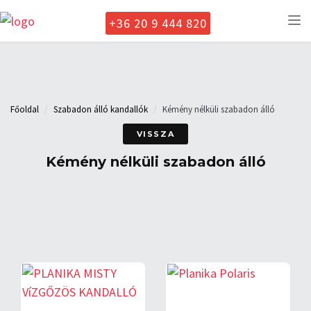
+36 20 9 444 820
To
nav
Főoldal
Szabadon álló kandallók
Kémény nélküli szabadon álló
VISSZA
Kémény nélküli szabadon álló