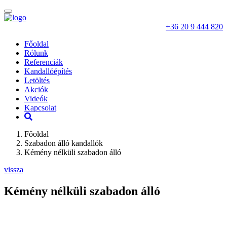
Toggle
navigation
+36 20 9 444 820
Főoldal
Rólunk
Referenciák
Kandallóépítés
Letöltés
Akciók
Videók
Kapcsolat
Főoldal
Szabadon álló kandallók
Kémény nélküli szabadon álló
vissza
Kémény nélküli szabadon álló